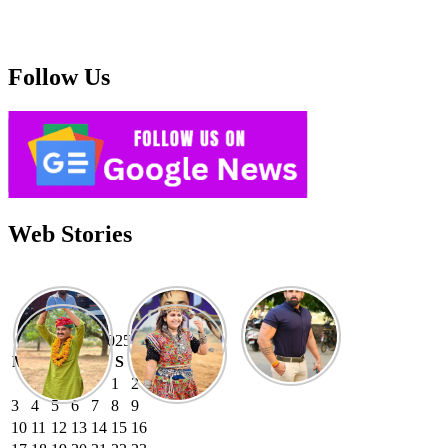
Follow Us
Web Stories
November 2025
M
T
W
T
F
S
S
1
2
3
4
5
6
7
8
9
10
11
12
13
14
15
16