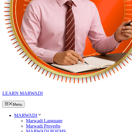
LEARN MARWADI
Menu
MARWADI
Marwadi Language
Marwadi Proverbs
MARWADI POEMS