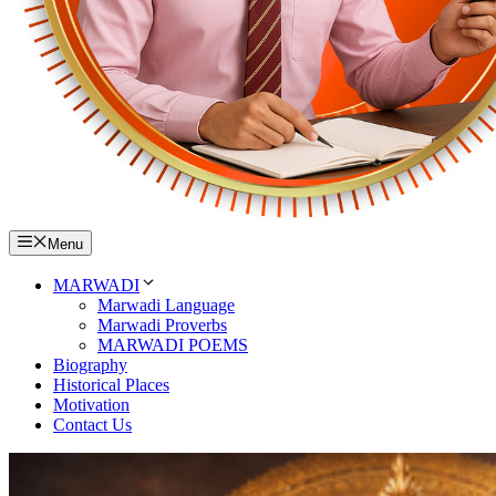
Menu
MARWADI
Marwadi Language
Marwadi Proverbs
MARWADI POEMS
Biography
Historical Places
Motivation
Contact Us