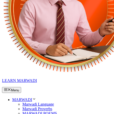
LEARN MARWADI
Menu
MARWADI
Marwadi Language
Marwadi Proverbs
MARWADI POEMS