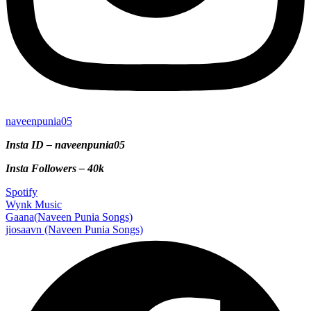
naveenpunia05
Insta ID – naveenpunia05
Insta Followers – 40k
Spotify
Wynk Music
Gaana(Naveen Punia Songs)
jiosaavn (Naveen Punia Songs)