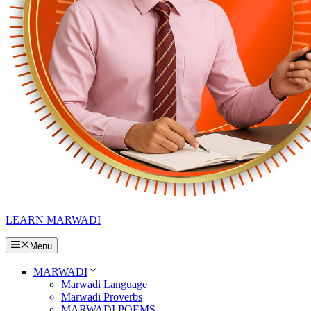
LEARN MARWADI
Menu
MARWADI
Marwadi Language
Marwadi Proverbs
MARWADI POEMS