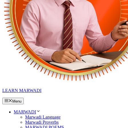
LEARN MARWADI
Menu
MARWADI
Marwadi Language
Marwadi Proverbs
MARWADI POEMS